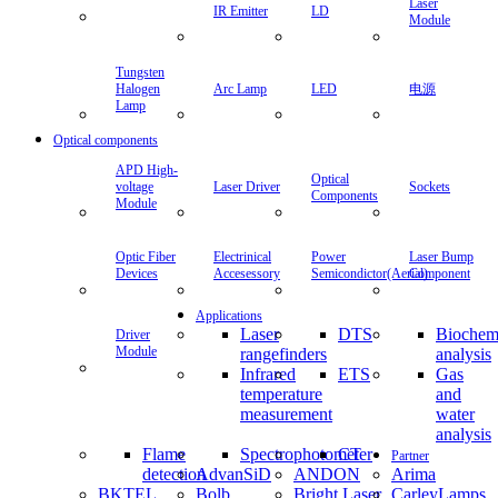
Laser
IR Emitter
LD
Module
Tungsten
Halogen
Arc Lamp
LED
电源
Lamp
Optical components
APD High-
Optical
voltage
Laser Driver
Sockets
Components
Module
Optic Fiber
Electrinical
Power
Laser Bump
Devices
Accesessory
Semicondictor(Aerial)
Component
Applications
Laser
DTS
Biochem
Driver
Module
rangefinders
analysis
Infrared
ETS
Gas
temperature
and
measurement
water
analysis
Flame
Spectrophotometer
CT
Partner
detection
AdvanSiD
ANDON
Arima
BKTEL
Bolb
Bright Laser
CarleyLamps