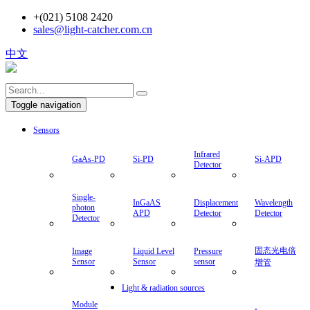
+(021) 5108 2420
sales@light-catcher.com.cn
中文
Toggle navigation
Sensors
Infrared
GaAs-PD
Si-PD
Si-APD
Detector
Single-
InGaAS
Displacement
Wavelength
photon
APD
Detector
Detector
Detector
固态光电倍
Image
Liquid Level
Pressure
Sensor
Sensor
sensor
增管
Light & radiation sources
Module