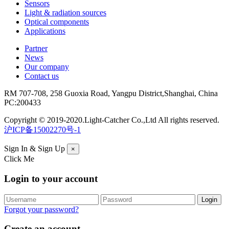
Sensors
Light & radiation sources
Optical components
Applications
Partner
News
Our company
Contact us
RM 707-708, 258 Guoxia Road, Yangpu District,Shanghai, China
PC:200433
Copyright © 2019-2020.Light-Catcher Co.,Ltd All rights reserved.
沪ICP备15002270号-1
Sign In & Sign Up
×
Click Me
Login to your account
Forgot your password?
Create an account