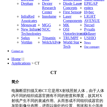
Dephan
Dexter
Diode Laser
EPIGAP
Research
Concepts
epitex
Center
First Sensor
Hybec
InfraRed
Innolume
Laser
LIGHT
Assoicates
Components
AVENUE
Megawatt
MGG
MK
Necsel
New Infrared
NOC
OSI
Pyxalis
Technologies
Optoelectronics
Qdlaser
Sglux
Trinamix
TRUMPF
USHIO
Vertilas
WelchAllyn
World Star
News
Tech
Our company
Contact us
Home
| |
Applications
> CT
CT
简介
电脑断层扫描又称CT.它是用X射线照射人体，由于人体
内不同的组织或器官拥有不同的密度和厚度，故其对X
射线产生不同的衰减作用。从而形成不同组织或器官的
灰阶影像分布图，进而以病灶的位置、形状和大小等改